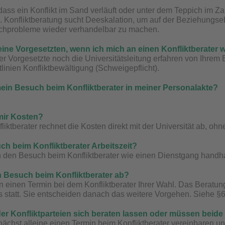
dass ein Konflikt im Sand verläuft oder unter dem Teppich im Za
h. Konfliktberatung sucht Deeskalation, um auf der Beziehungs
chprobleme wieder verhandelbar zu machen.
eine Vorgesetzten, wenn ich mich an einen Konfliktberater
r Vorgesetzte noch die Universitätsleitung erfahren von Ihrem 
tlinien Konfliktbewältigung
(Schweigepflicht).
mein Besuch beim Konfliktberater in meiner Personalakte?
mir Kosten?
iktberater rechnet die Kosten direkt mit der Universität ab, oh
uch beim Konfliktberater Arbeitszeit?
n den Besuch beim Konfliktberater wie einen Dienstgang handh
in Besuch beim Konfliktberater ab?
n einen Termin bei dem Konfliktberater Ihrer Wahl. Das Beratun
rs statt. Sie entscheiden danach das weitere Vorgehen. Siehe §
der Konfliktparteien sich beraten lassen oder müssen be
ächst alleine einen Termin beim Konfliktberater vereinbaren und 