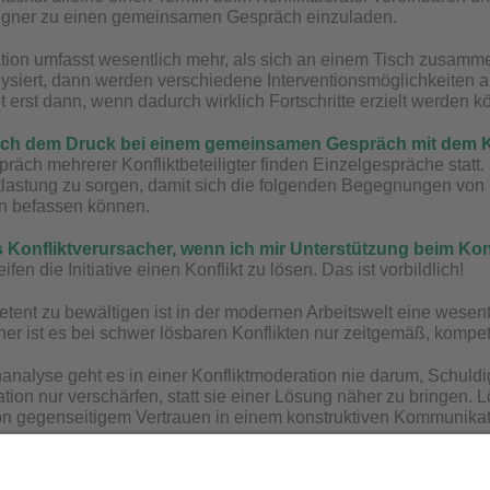
ner zu einen gemeinsamen Gespräch einzuladen.
tion umfasst wesentlich mehr, als sich an einem Tisch zusamme
lysiert, dann werden verschiedene Interventionsmöglichkeit
t erst dann, wenn dadurch wirklich Fortschritte erzielt werden k
ich dem Druck bei einem gemeinsamen Gespräch mit dem Ko
räch mehrerer Konfliktbeteiligter finden Einzelgespräche statt
lastung zu sorgen, damit sich die folgenden Begegnungen von K
 befassen können.
ls Konfliktverursacher, wenn ich mir Unterstützung beim Kon
fen die Initiative einen Konflikt zu lösen. Das ist vorbildlich!
etent zu bewältigen ist in der modernen Arbeitswelt eine wesen
aher ist es bei schwer lösbaren Konflikten nur zeitgemäß, kompe
analyse geht es in einer Konfliktmoderation nie darum, Schuld
ation nur verschärfen, statt sie einer Lösung näher zu bringen
on gegenseitigem Vertrauen in einem konstruktiven Kommunikat
esuch beim Konfliktberater etwas mit meiner psychischen G
m Arbeitsplatz kann vielfältige Ursachen haben. In der Regel si