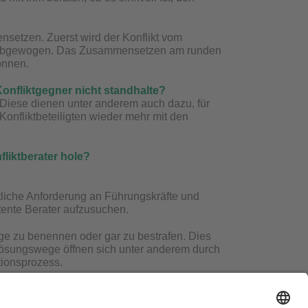
nsetzen. Zuerst wird der Konflikt vom
en abgewogen. Das Zusammensetzen am runden
önnen.
nfliktgegner nicht standhalte?
. Diese dienen unter anderem auch dazu, für
onfliktbeteiligten wieder mehr mit den
fliktberater hole?
tliche Anforderung an Führungskräfte und
tente Berater aufzusuchen.
ige zu benennen oder gar zu bestrafen. Dies
. Lösungswege öffnen sich unter anderem durch
ionsprozess.
esundheit zu tun?
nd es nicht psychische Probleme, sondern