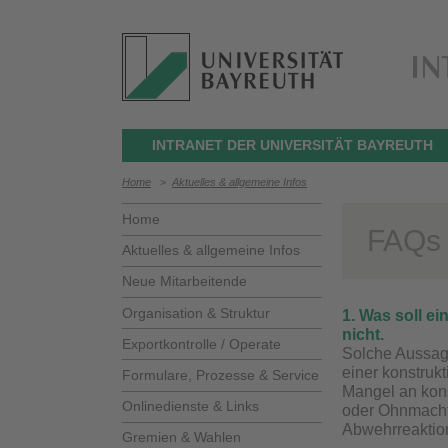
INTRANET DER UNIVERSITÄT BAYREUTH
Home
>
Aktuelles & allgemeine Infos
Home
FAQs 
Aktuelles & allgemeine Infos
Neue Mitarbeitende
Organisation & Struktur
1. Was soll e
nicht.
Exportkontrolle / Operate
Solche Aussag
einer konstruk
Formulare, Prozesse & Service
Mangel an kons
Onlinedienste & Links
oder Ohnmacht.
Abwehrreaktion
Gremien & Wahlen