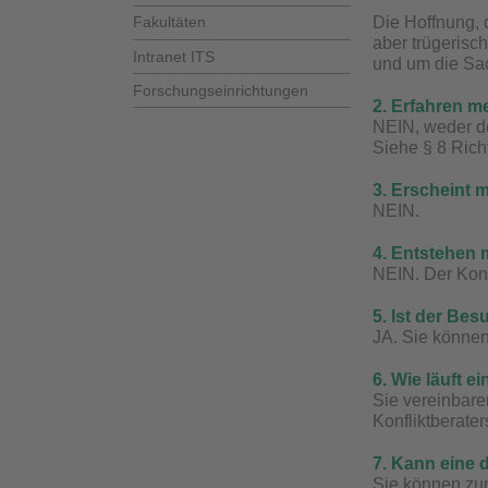
Die Hoffnung, 
Fakultäten
aber trügerisc
Intranet ITS
und um die Sa
Forschungseinrichtungen
2. Erfahren m
NEIN, weder de
Siehe § 8
Rich
3. Erscheint 
NEIN.
4. Entstehen 
NEIN. Der Konfl
5. Ist der Bes
JA. Sie könne
6. Wie läuft e
Sie vereinbare
Konfliktberate
7. Kann eine 
Sie können zun