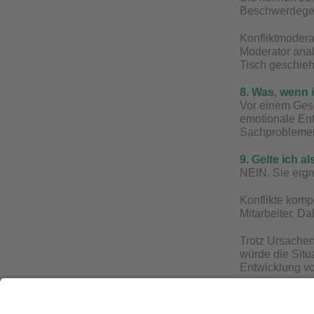
Beschwerdegeg
Konfliktmodera
Moderator ana
Tisch geschieh
8. Was, wenn 
Vor einem Gesp
emotionale Ent
Sachproblemen
9. Gelte ich a
NEIN. Sie ergrei
Konflikte komp
Mitarbeiter. D
Trotz Ursachen
würde die Situ
Entwicklung v
10. Hat ein B
Ein Konflikt a