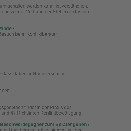
um gehalten werden kann, ist verständlich,
ebene wieder Vertrauen entstehen zu lassen
 wende?
Besuch beim Konfliktberater.
ne dass dabei Ihr Name erscheint.
aben.
gsgespräch findet in der Praxis des
6 und §7
Richtlinien Konfliktbewältigung
.
ide Beschwerdegegner zum Berater gehen?
mit ihm beraten, ob es sinnvoll ist, den